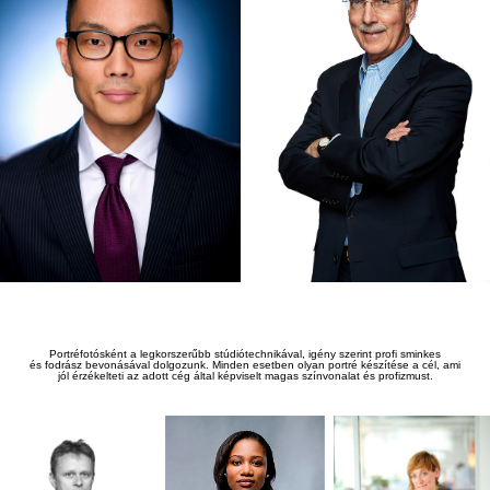
Portréfotósként a legkorszer
ű
bb stúdiótechnikával, igény szerint profi sminkes
és fodrász bevonásával dolgozunk. Minden esetben olyan portré készítése a cél, ami
jól érzékelteti az adott cég által képviselt magas színvonalat és profizmust.