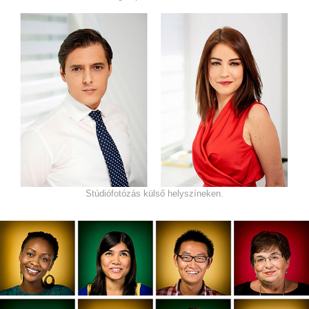
Stúdiófotózás külső helyszíneken.