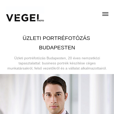
ÜZLETI PORTRÉFOTÓZÁS 
BUDAPESTEN
Üzleti portréfotózás Budapesten, 20 éves nemzetközi
tapasztalattal: business portrék készítése céges
munkatársakról, felső vezetőkről és a vállalat alkalmazottairól.