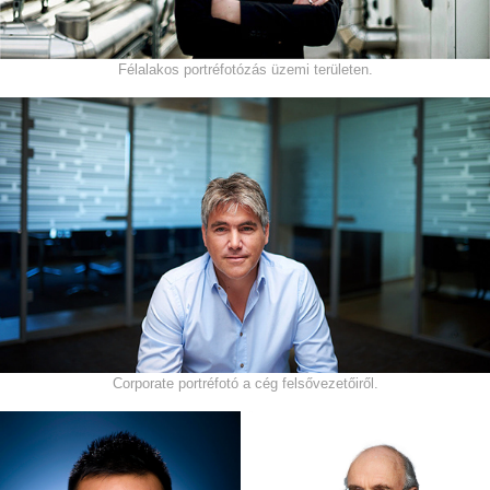
Félalakos portréfotózás üzemi területen.
Corporate portréfotó a cég felsővezetőiről.