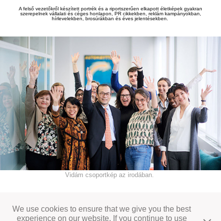
A fels
ő
vezet
ő
k
r
ő
l készített portrék és a riportszer
ű
en elkapott életképek gyakran
szerepelnek vállalati és céges honlapon, PR cikkekben, reklám kampányokban,
hírlevelekben, brosúrákban és éves jelentésekben.
Vidám csoportkép az irodában.
Egy-egy jó csoportkép is általában hozzájárul a kiváló csapatszelem érzetéhez és
pozitív üzenetet kommunikál az érdeklődők felé.
We use cookies to ensure that we give you the best
experience on our website. If you continue to use