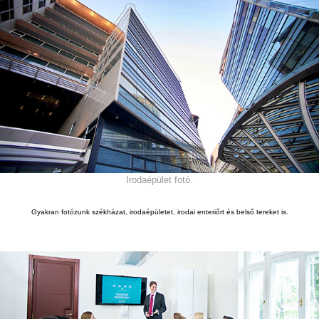
Irodaépület fotó.
Gyakran fotózunk székházat, irodaépületet, irodai enteri
ő
rt és bels
ő
tereket is.