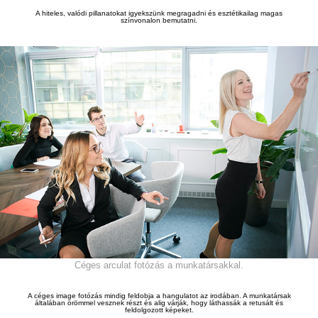
A hiteles, valódi pillanatokat igyekszünk megragadni és esztétikailag magas
színvonalon bemutatni.
Céges arculat fotózás a munkatársakkal.
A céges image fotózás mindig feld
o
bja a hangulatot az irodában. A munkatársak
általában örömmel vesznek részt és alig várják, hogy láthassák a retusált és
feldolgozott képeket.