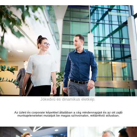
Jókedvű és dinamikus életkép.
Az üzleti és corporate képekkel általában a cég mindennapjait és az ott zajló
munkajeleneteket mutatjuk be magas színvonalon, reklámfotó stílusban.