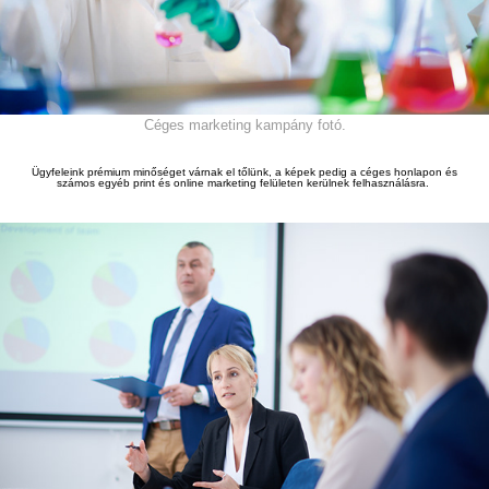
Céges marketing kampány fotó.
Ügyfeleink prémium min
ő
séget várnak el t
ő
lünk, a képek pedig a céges honlapon és
számos egyéb print és online marketing felületen kerülnek felhasználásra.