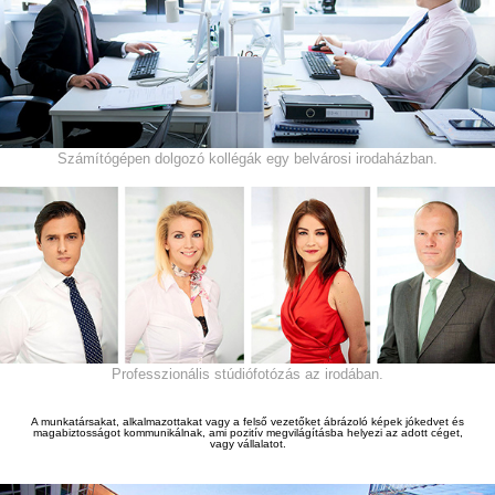
Számítógépen dolgozó kollégák egy belvárosi irodaházban.
Professzionális stúdiófotózás az irodában.
A munkatársakat, alkalmazottakat vagy a fels
ő
vezet
ő
ket ábrázoló képek jókedvet és
magabiztosságot kommunikálnak, ami pozitív megvilágításba helyezi az adott céget,
vagy vállalatot.