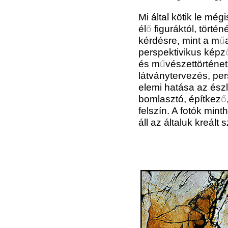
Mi által kötik le még
él
ő
figuráktól, történ
kérdésre, mint a m
ű
perspektivikus képz
és
m
ű
vészettörténet
látványtervezés, per
elemi hatása az észl
bomlasztó, építkez
ő
felszín. A fotók mi
áll az általuk kreált