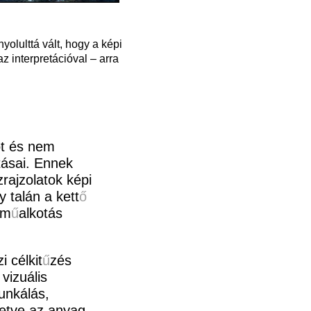
yolulttá vált, hogy a képi
z interpretációval – arra
ót és nem
tásai. Ennek
zrajzolatok képi
y talán a kett
ő
 m
ű
alkotás
i célkit
ű
zés
vizuális
unkálás,
lletve az anyag