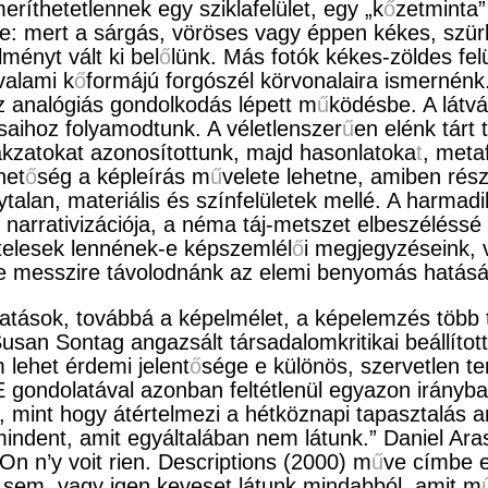
meríthetetlennek egy sziklafelület, egy „k
ő
zetminta”
ne: mert a sárgás, vöröses vagy éppen kékes, szür
lményt vált ki bel
ő
lünk. Más fotók kékes-zöldes fel
valami k
ő
formájú forgószél körvonalaira ismernénk
z analógiás gondolkodás lépett m
ű
ködésbe. A látv
saihoz folyamodtunk. A véletlenszer
ű
en elénk tárt 
akzatokat azonosítottunk, majd hasonlatoka
t
, meta
ehet
ő
ség a képleírás m
ű
velete lehetne, amiben rés
talan, materiális és színfelületek mellé. A harmadi
 narrativizációja, a néma táj-metszet elbeszéléssé
telesek lennének-e képszemlél
ő
i megjegyzéseink, 
ve messzire távolodnánk az elemi benyomás hatásá
tatások, továbbá a képelmélet, a képelemzés több t
san Sontag angazsált társadalomkritikai beállított
lehet érdemi jelent
ő
sége e különös, szervetlen te
 gondolatával azonban feltétlenül egyazon irányba
, mint hogy átértelmezi a hétköznapi tapasztalás 
indent, amit egyáltalában nem látunk.” Daniel Ara
On n’y voit rien. Descriptions (2000) m
ű
ve címbe e
sem, vagy igen keveset látunk mindabból, amit m