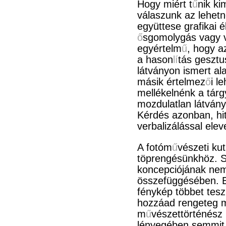
Hogy miért t
ű
nik ki
válaszunk az lehet
együttese grafikai é
ő
sgomolygás vagy 
egyértelm
ű
, hogy a
a hason
lí
tás gesztu
látványon ismert al
másik értelmez
ő
i l
mellékelnénk a tárgy
mozdulatlan látvány
Kérdés azonban, hi
verbalizálással ele
A fotóm
ű
vészeti ku
töprengésünkhöz. Su
koncepciójának nem 
összefüggésében. E
fénykép többet tesz
hozzáad rengeteg m
m
ű
vészettörténész 
lényegében semmit 