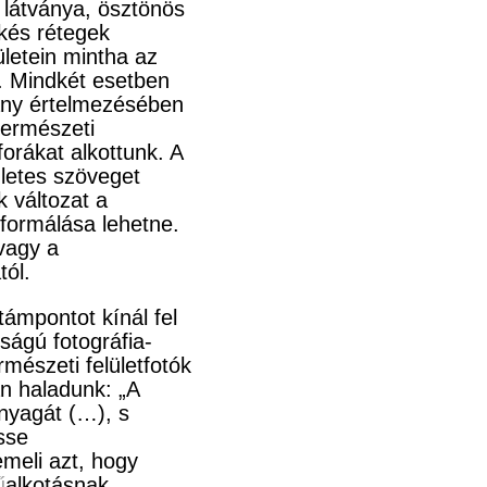
 látványa, ösztönös
kés rétegek
ületein mintha az
. Mindkét esetben
ány értelmezésében
természeti
forákat alkottunk. A
zletes szöveget
k változat a
 formálása lehetne.
vagy a
tól.
ámpontot kínál fel
ságú fotográfia-
rmészeti felületfotók
n haladunk: „A
anyagát (…), s
sse
meli azt, hogy
ű
alkotásnak