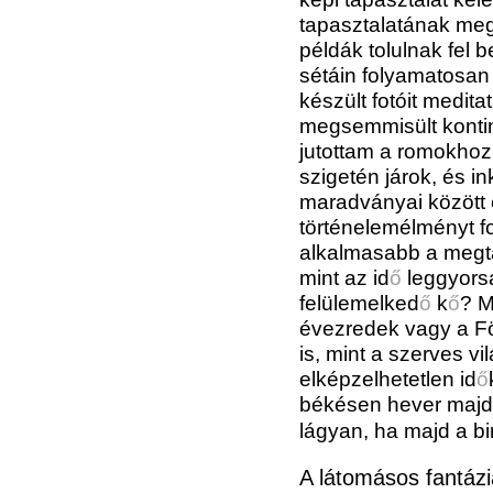
tapasztalatának meg
példák tolulnak fel 
sétáin folyamatosan
készült fotóit medit
megsemmisült kontine
jutottam a romokhoz
szigetén járok, és i
maradványai között
történelemélményt fo
alkalmasabb a megtá
mint az id
ő
leggyorsa
felülemelked
ő
k
ő
?
Me
évezredek vagy a Föl
is, mint a szerves v
elképzelhetetlen id
ő
békésen hever majd
lágyan, ha majd a bi
A látomásos fantáz