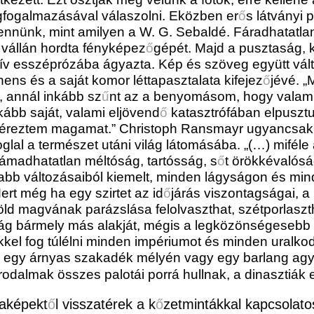
fogalmazásával válaszolni. Eközben er
ő
s látványi 
bennünk, mint amilyen a W. G. Sebaldé. Fáradhatatlanu
 vállán hordta fényképez
ő
gépét. Majd a pusztaság, k
atív esszéprózába ágyazta. Kép és szöveg együtt vá
ns és a saját komor léttapasztalata kifejez
ő
jévé. 
, annál inkább sz
ű
nt az a benyomásom, hogy valami 
nkább saját, valami eljövend
ő
katasztrófában elpusztul
 éreztem magamat.” Christoph Ransmayr ugyancsak 
glal a természet utáni világ látomásába. „(…) miféle
madhatatlan méltóság, tartósság, s
ő
t örökkévalósá
bb változásaiból kiemelt, minden lágyságon és min
rt még ha egy szirtet az id
ő
járás viszontagságai, a
d magvának parázslása felolvaszthat, szétporlasztha
ilág bármely más alakját, mégis a legközönségesebb 
kkel fog túlélni minden impériumot
​​​​​​​ és minden ural
 egy árnyas szakadék mélyén vagy egy barlang a
rodalmak összes palotái porrá hullnak, a dinasztiák
iaképekt
ő
l visszatérek a k
ő
zetmintákkal kapcsolat