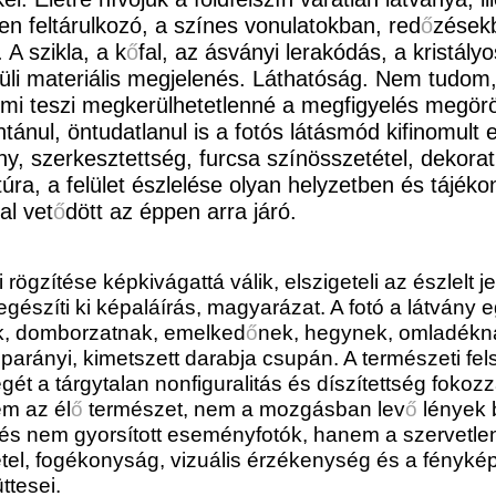
en feltárulkozó, a színes vonulatokban, red
ő
zések
A szikla, a k
ő
fal, az ásványi lerakódás, a kristály
lküli materiális megjelenés. Láthatóság. Nem tudom,
t, mi teszi megkerülhetetlenné a megfigyelés megörö
ánul, öntudatlanul is a fotós látásmód kifinomult e
y, szerkesztettség, furcsa színösszetétel, dekorati
úra, a felület észlelése olyan helyzetben és tájéko
l vet
ő
dött az éppen arra járó.
i rögzítése képkivágattá válik, elszigeteli az észlelt 
egészíti ki képaláírás, magyarázat. A fotó a látvány 
ak, domborzatnak, emelked
ő
nek, hegynek, omladékn
arányi, kimetszett darabja csupán. A természeti fels
égét a tárgytalan nonfiguralitás és díszítettség fokoz
em az él
ő
természet, nem a mozgásban lev
ő
lények 
t és nem gyorsított eseményfotók, hanem a szervetle
vétel, fogékonyság, vizuális érzékenység és a fényké
ttesei.