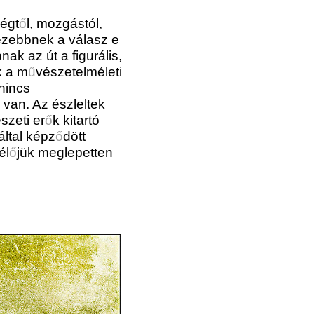
égt
ő
l, mozgástól,
ezebbnek a válasz e
nak az út a figurális,
k a m
ű
vészetelméleti
nincs
 van. Az észleltek
szeti er
ő
k kitartó
által képz
ő
dött
él
ő
jük meglepetten