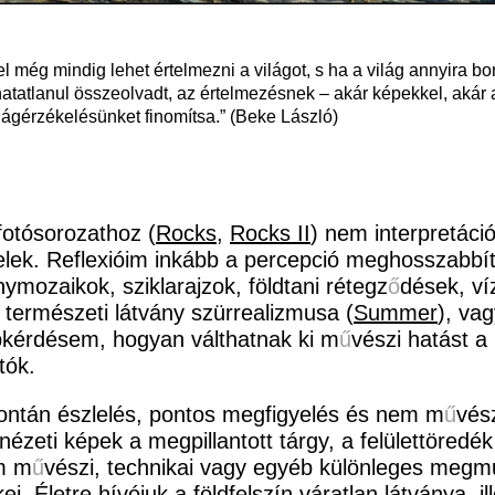
 még mindig lehet értelmezni a világot, s ha a világ annyira bon
hatatlanul összeolvadt, az értelmezésnek – akár képekkel, akár a
ilágérzékelésünket finomítsa.” (Beke László)
otósorozathoz (
Rocks
,
Rocks II
) nem interpretáci
lek. Reflexióim inkább a percepció meghosszabbí
nymozaikok, sziklarajzok, földtani rétegz
ő
dések, ví
a természeti látvány szürrealizmusa (
Summer
), vag
lapkérdésem, hogyan válthatnak ki m
ű
vészi hatást a
tók.
spontán észlelés, pontos megfigyelés és nem m
ű
vész
zeti képek a megpillantott tárgy, a felülettöredék 
em m
ű
vészi, technikai vagy egyéb különleges megm
. Életre hívójuk a földfelszín váratlan látványa, i