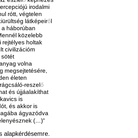
percepciójú irodalmi
l rótt, végtelen
iürültség látképeir
ő
l
lt a háborúban
„Mennél közelebb
rejtélyes holtak
t civilizációm
sötét
 anyag volna
g megsejtetésére,
den életen
 rágcsáló-reszel
ő
t és újjáalakíthat
kavics is
kodót, és akkor is
gyagába ágyazódva
 elenyésznek (…)”
os alapkérdésemre.