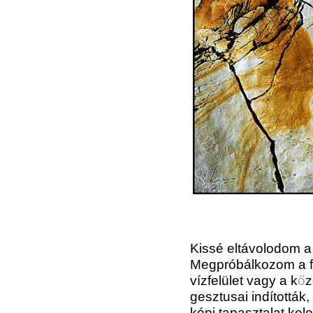
Kissé eltávolodom a
Megpróbálkozom a fo
vízfelület vagy a k
ő
z
gesztusai indítottá
képi tapasztalat kele