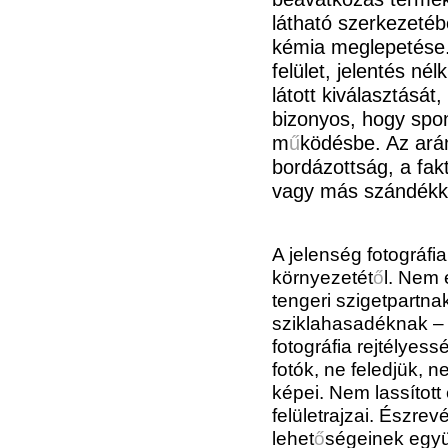
látható szerkezetéb
kémia meglepetése. 
felület, jelentés né
látott kiválasztásá
bizonyos, hogy spont
m
ű
ködésbe. Az arán
bordázottság, a fakt
vagy más szándékka
A jelen
ség fotográfia
környezetét
ő
l. Nem 
tengeri szigetpartn
sziklahasadéknak – p
fotográfia rejtélyess
fotók, ne feledjük, n
képei. Nem lassítot
felületrajzai. Észre
lehet
ő
ségeinek együ