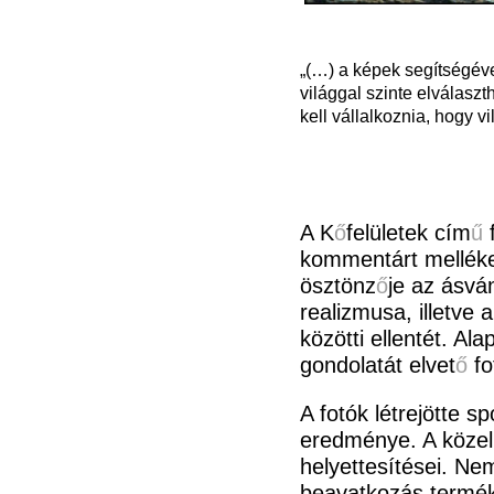
„(…) a képek segítségével
világgal szinte elválaszt
kell vállalkoznia, hogy v
A K
ő
felületek cím
ű
f
kommentárt melléke
ösztönz
ő
je az ásvá
realizmusa, illetve 
közötti ellentét. A
gondolatát elvet
ő
fo
A fotók létrejötte 
eredménye. A közelné
helyettesítései. N
beavatkozás termékei