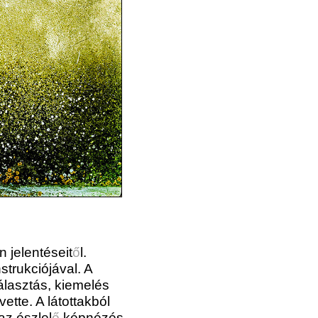
n jelentéseit
ő
l.
strukciójával. A
álasztás, kiemelés
ette. A látottakból
az észlel
ő
képnézés