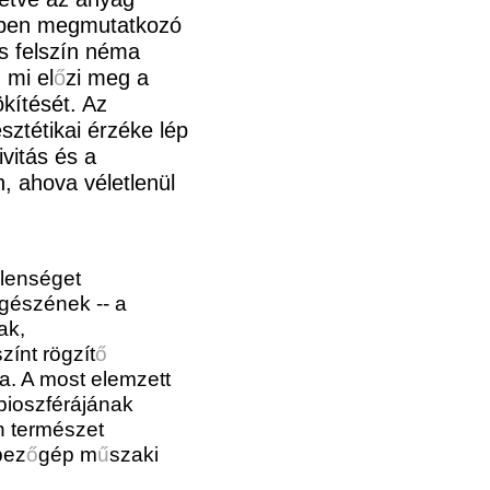
ben megmutatkozó
os felszín néma
 mi el
ő
zi meg a
kítését. Az
sztétikai érzéke lép
vitás és a
n, ahova véletlenül
jelenséget
egészének -- a
ak,
zínt rögzít
ő
za. A most elemzett
bioszférájának
n természet
pez
ő
gép m
ű
szaki