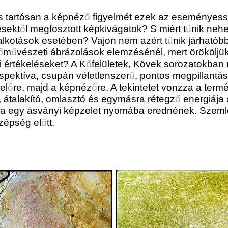
is tartósan a képnéz
ő
figyelmét ezek az eseményess
ésekt
ő
l megfosztott képkivágatok? S miért t
ű
nik neh
alkotások esetében? Vajon nem azért t
ű
nik járhatóbb
ő
m
ű
vészeti ábrázolások elemzésénél, mert örököljü
i értékeléseket? A K
ő
felületek, Kövek sorozatokban 
spektíva, csupán véletlenszer
ű
, pontos megpillantás
el
ő
re, majd a képnéz
ő
re. A tekintetet vonzza a termé
, átalakító, omlasztó és egymásra rétegz
ő
energiája 
ntha egy ásványi képzelet nyomába erednének. Szeml
 szépség el
ő
tt.