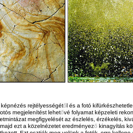
 képnézés rejtélyességét
ő
l és a fotó kifürkészhetetle
tós megjelenítést lehet
ő
vé folyamat képzeleti rekon
etmintázat megfigyelését az észlelés, érzékelés, kiv
k, majd ezt a közelnézetet eredményez
ő
kinagyítás köv
tkezett. Ezt osztják meg velünk a fotók, erre kellene 