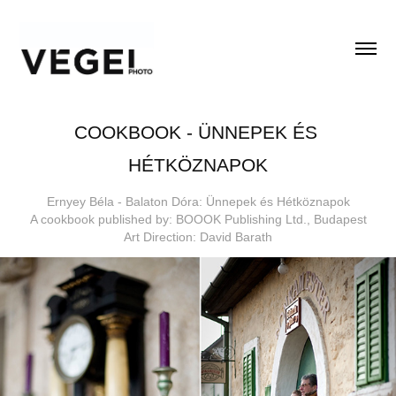
COOKBOOK - ÜNNEPEK ÉS 
HÉTKÖZNAPOK
Ernyey Béla - Balaton Dóra: Ünnepek és Hétköznapok
A cookbook published by: BOOOK Publishing Ltd., Budapest
Art Direction: David Barath