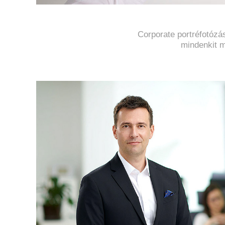
Corporate portréfotózá
mindenkit m