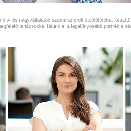
s kis- és nagyvállalatok számára: profi stúdiófotókat készít
egfelelő tanácsokkal látunk el a legelőnyösebb portrék elk