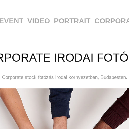
EVENT
VIDEO
PORTRAIT
CORPOR
PORATE IRODAI FOT
Corporate stock fotózás irodai környezetben, Budapesten.